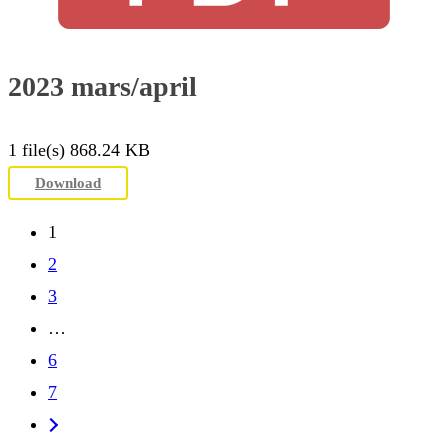
2023 mars/april
1 file(s)
868.24 KB
Download
1
2
3
…
6
7