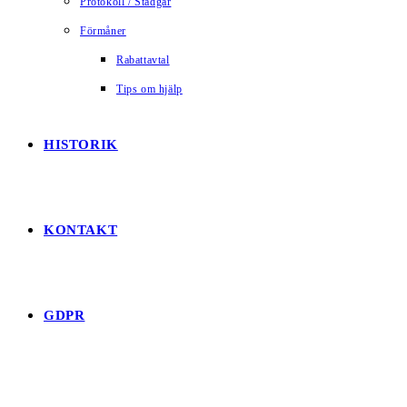
Protokoll / Stadgar
Förmåner
Rabattavtal
Tips om hjälp
HISTORIK
KONTAKT
GDPR